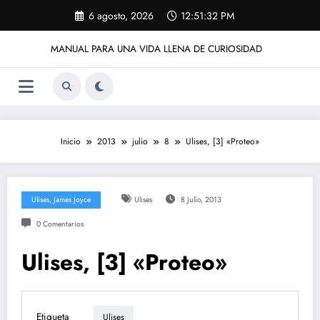
Saltar
6 agosto, 2026
12:51:32 PM
al
contenido
MANUAL PARA UNA VIDA LLENA DE CURIOSIDAD
Inicio
2013
julio
8
Ulises, [3] «Proteo»
Ulises, James Joyce
Ulises
8 Julio, 2013
0 Comentarios
Ulises, [3] «Proteo»
Etiqueta
Ulises