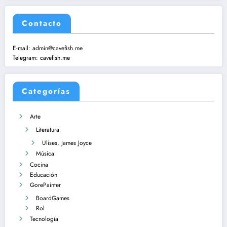
Contacto
E-mail:
admin@cavefish.me
Telegram:
cavefish.me
Categorías
Arte
Literatura
Ulises, James Joyce
Música
Cocina
Educación
GorePainter
BoardGames
Rol
Tecnología