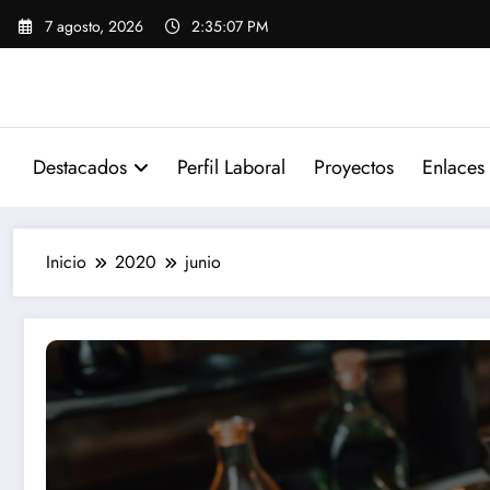
Saltar
7 agosto, 2026
2:35:07 PM
al
contenido
Destacados
Perfil Laboral
Proyectos
Enlaces 
Inicio
2020
junio