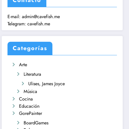
Contacto
E-mail:
admin@cavefish.me
Telegram:
cavefish.me
Categorías
Arte
Literatura
Ulises, James Joyce
Música
Cocina
Educación
GorePainter
BoardGames