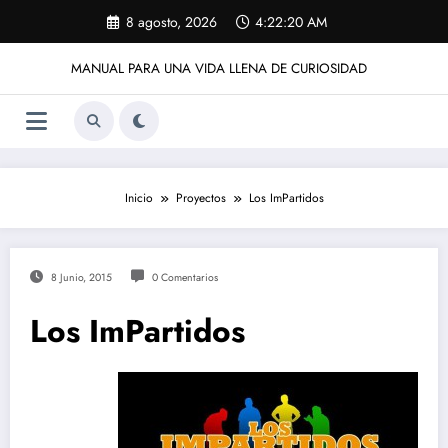
Saltar
8 agosto, 2026
4:22:20 AM
al
contenido
MANUAL PARA UNA VIDA LLENA DE CURIOSIDAD
Inicio
Proyectos
Los ImPartidos
8 Junio, 2015
0 Comentarios
Los ImPartidos