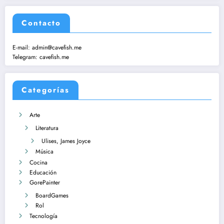
Contacto
E-mail:
admin@cavefish.me
Telegram:
cavefish.me
Categorías
Arte
Literatura
Ulises, James Joyce
Música
Cocina
Educación
GorePainter
BoardGames
Rol
Tecnología