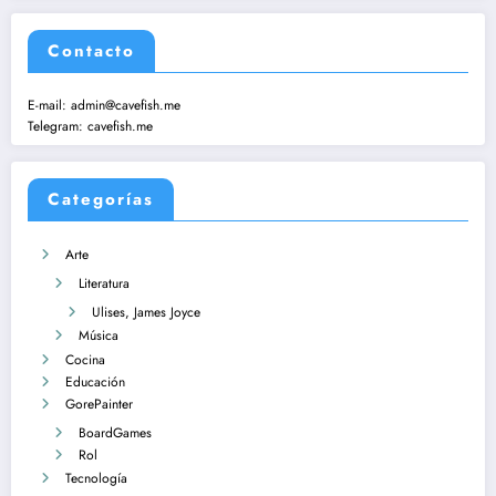
Contacto
E-mail:
admin@cavefish.me
Telegram:
cavefish.me
Categorías
Arte
Literatura
Ulises, James Joyce
Música
Cocina
Educación
GorePainter
BoardGames
Rol
Tecnología