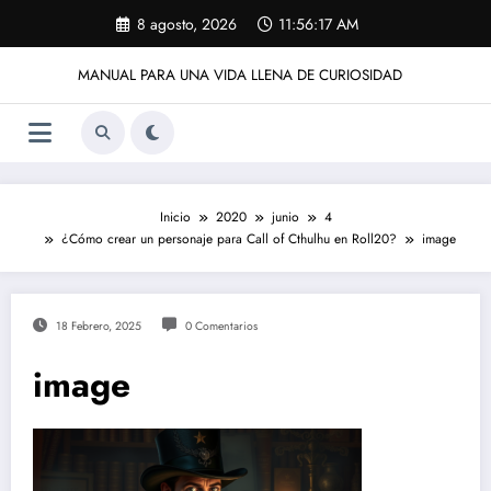
Saltar
8 agosto, 2026
11:56:17 AM
al
contenido
MANUAL PARA UNA VIDA LLENA DE CURIOSIDAD
Inicio
2020
junio
4
¿Cómo crear un personaje para Call of Cthulhu en Roll20?
image
18 Febrero, 2025
0 Comentarios
image